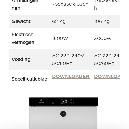
Afmetingen
760x845x1760
755x850x1035h
mm
h
Gewicht
62 Kg
106 Kg
Elektrisch
1500W
3000W
vermogen
AC 220-240V
AC 220-240V
Voeding
50/60Hz
50/60Hz
DOWNLOADEN
DOWNLOADE
Specificatieblad