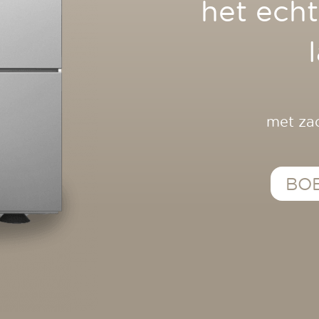
het ech
reer
g
met zac
BOE