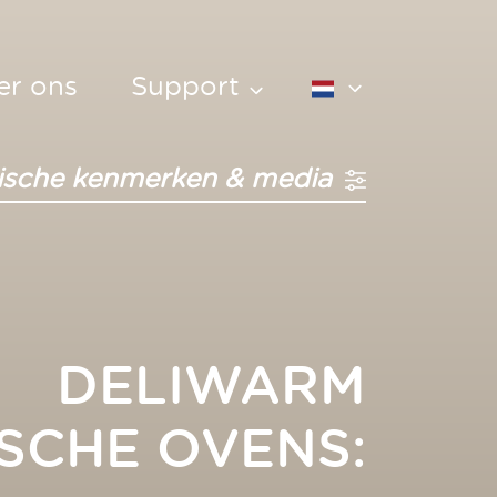
er ons
Support
Service verzoek
English
ische kenmerken & media
Contact
Français
Nederlands
Boek een culinair
adviseur
DELIWARM
ISCHE OVENS: