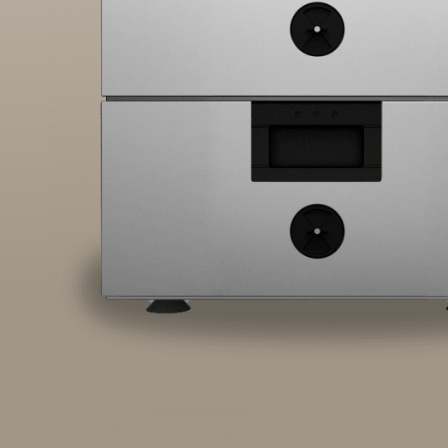
Regene
ovens
Holdin