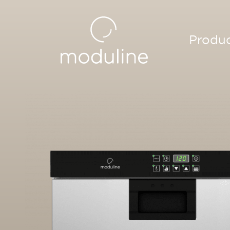
Produ
Cook &
ovens
Cook &
Rookov
Hoged
stoomo
FlexyGri
Salama
Salama