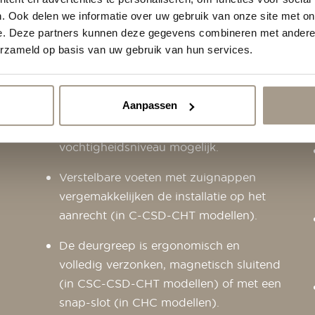
gemakkelijk te gebruiken, zelfs voor
Over ons
. Ook delen we informatie over uw gebruik van onze site met on
minder ervaren personeel. (De 8-knops
e. Deze partners kunnen deze gegevens combineren met andere i
bediening en/of kleurentouchscreen is
Support
erzameld op basis van uw gebruik van hun services.
afhankelijk van het model).
De handmatige voorste ventilatie (in
Aanpassen
CSC-CSD-CHT modellen) maakt
perfecte regulering van het
vochtigheidsniveau mogelijk.
Verstelbare voeten met zuignappen
vergemakkelijken de installatie op het
aanrecht (in C-CSD-CHT modellen).
De deurgreep is ergonomisch en
volledig verzonken, magnetisch sluitend
(in CSC-CSD-CHT modellen) of met een
snap-slot (in CHC modellen).