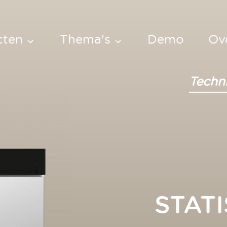
cten
Thema's
Demo
Ov
 hold
Maaltijden
regenereren
Techn
 Hold
Centrale
ens
(Gezondheidszorg)
Keuken
ruk
vens
Front Cooking
ll
nders
STAT
nders