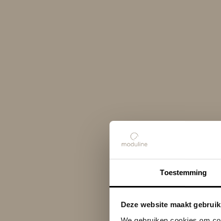
Toestemming
Deze website maakt gebruik
We gebruiken cookies om cont