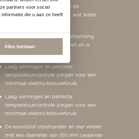
elimineert de noodzaak om de
ze partners voor social
kookkamer te bevochtigen, wat water
nformatie die u aan ze heeft
bespaart.
De gegoten siliconen deurafdichting
weerstaat hoge temperaturen en is
Alles toestaan
eenvoudig te vervangen.
Laag vermogen en precieze
temperatuurcontrole zorgen voor een
minimaal elektriciteitsverbruik.
Laag vermogen en perfecte
temperatuurcontrole zorgen voor een
minimaal elektriciteitsverbruik.
De kunststof stootranden en vier wielen
met een diameter van 150 mm (waarvan