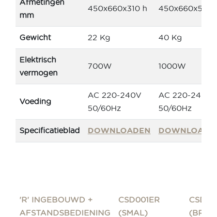
Afmetingen
450x660x310 h
450x660x520 
mm
Gewicht
22 Kg
40 Kg
Elektrisch
700W
1000W
vermogen
AC 220-240V
AC 220-240V
Voeding
50/60Hz
50/60Hz
Specificatieblad
DOWNLOADEN
DOWNLOADE
'R' INGEBOUWD +
CSD001ER
CSD01
AFSTANDSBEDIENING
(SMAL)
(BREE