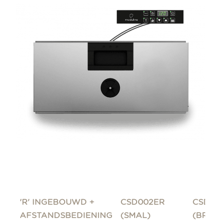
'R' INGEBOUWD +
CSD002ER
CSD01
AFSTANDSBEDIENING
(SMAL)
(BREE