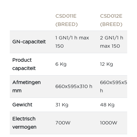
CSD011E
CSD012E
(BREED)
(BREED)
1 GN1/1 h max
2 GN1/1 h
GN-capaciteit
150
max 150
Product
6 Kg
12 Kg
capaciteit
Afmetingen
660x595x520
660x595x310 h
mm
h
Gewicht
31 Kg
48 Kg
Electrisch
700W
1000W
vermogen