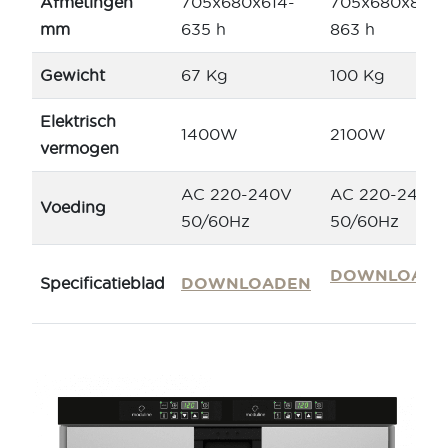
Afmetingen
705x680x614-
705x680x842-
mm
635 h
863 h
Gewicht
67 Kg
100 Kg
Elektrisch
1400W
2100W
vermogen
AC 220-240V
AC 220-240V
Voeding
50/60Hz
50/60Hz
DOWNLOADE
Specificatieblad
DOWNLOADEN