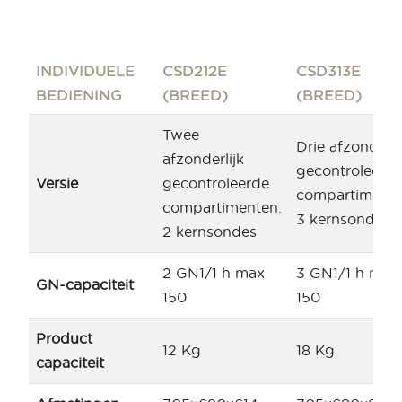
INDIVIDUELE
CSD212E
CSD313E
BEDIENING
(BREED)
(BREED)
Twee
Drie afzonderli
afzonderlijk
gecontroleerd
Versie
gecontroleerde
compartimente
compartimenten.
3 kernsondes
2 kernsondes
2 GN1/1 h max
3 GN1/1 h max
GN-capaciteit
150
150
Product
12 Kg
18 Kg
capaciteit