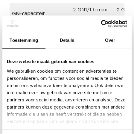
2 GN1/1 h max
2 GN1/
GN-capaciteit
150
150
Product capaciteit
12 Kg
12 Kg
Toestemming
Details
Over
Afmetingen mm
450x647x433 h
660x58
Gewicht
40 Kg
48 Kg
Deze website maakt gebruik van cookies
Producten
We gebruiken cookies om content en advertenties te
Elektrisch vermogen
1000W
1000W
Thema's
personaliseren, om functies voor social media te bieden
en om ons websiteverkeer te analyseren. Ook delen we
AC 220-240V
AC 22
Voeding
informatie over uw gebruik van onze site met onze
Demo
50/60Hz
50/60
partners voor social media, adverteren en analyse. Deze
partners kunnen deze gegevens combineren met andere
Over ons
DOWNLOADEN
DOWN
Specificatieblad
informatie die u aan ze heeft verstrekt of die ze hebben
verzameld op basis van uw gebruik van hun services.
Support