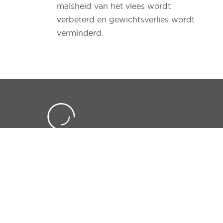
malsheid van het vlees wordt
verbeterd en gewichtsverlies wordt
verminderd.
Algemene
Cookies
Disclaimer
Privacy
voorwaarden
Producten
Thema's
Demo