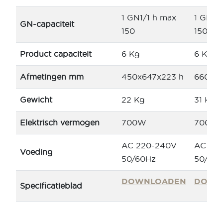
1 GN1/1 h max
1 GN1/
GN-capaciteit
150
150
Product capaciteit
6 Kg
6 Kg
Afmetingen mm
450x647x223 h
660x58
Gewicht
22 Kg
31 Kg
Elektrisch vermogen
700W
700W
AC 220-240V
AC 22
Voeding
50/60Hz
50/60
DOWNLOADEN
DOWN
Specificatieblad