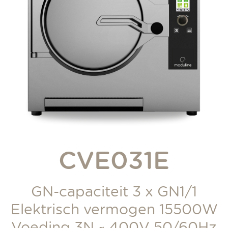
reer
g
CVE031E
GN-capaciteit 3 x GN1/1
Elektrisch vermogen 15500W
Voeding 3N ~ 400V 50/60Hz