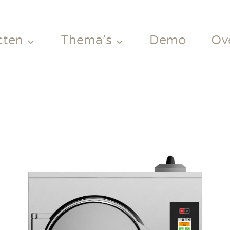
cten
Thema's
Demo
Ov
 hold
Maaltijden
regenereren
 Hold
Centrale
ens
(Gezondheidszorg)
Keuken
ruk
vens
Front Cooking
ll
nders
nders