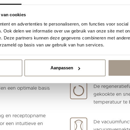
Thema's
 van cookies
Demo
ent en advertenties te personaliseren, om functies voor social
Over ons
. Ook delen we informatie over uw gebruik van onze site met on
e. Deze partners kunnen deze gegevens combineren met andere i
Support
erzameld op basis van uw gebruik van hun services.
an +50°C tot +122°C, wat
De ontdooifunct
 0 tot 1,2 bar.
product veilig 
eigenschappen e
Aanpassen
zijn onderverdeeld in
De regeneratief
en een optimale basis
gekookte en sne
temperatuur te 
ng en receptopname
De vacuümfuncti
 een intuïtieve en
vacuümverpakte 