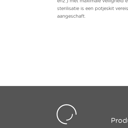
enz.) met maximale veiligheid 
sterilisatie is een potjeskit ver
aangeschaft.
Prod