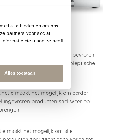
 media te bieden en om ons
ze partners voor social
nformatie die u aan ze heeft
ie maakt het mogelijk om elk bevroren
te ontdooien zonder de organoleptische
rvan te veranderen.
Alles toestaan
unctie maakt het mogelijk om eerder
l ingevroren producten snel weer op
brengen.
e maakt het mogelijk om alle
producten zeer zachtjes te koken tot