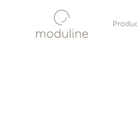
Produ
Cook &
ovens
Cook &
Rookov
Hoged
stoomo
FlexyGri
Salama
Salama