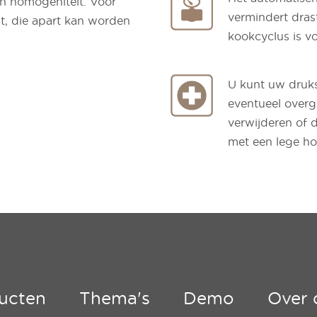
en homogeniteit. Voor
vermindert dras
eist, die apart kan worden
kookcyclus is v
U kunt uw druk
eventueel overg
verwijderen of 
met een lege hol
ucten
Thema's
Demo
Over 