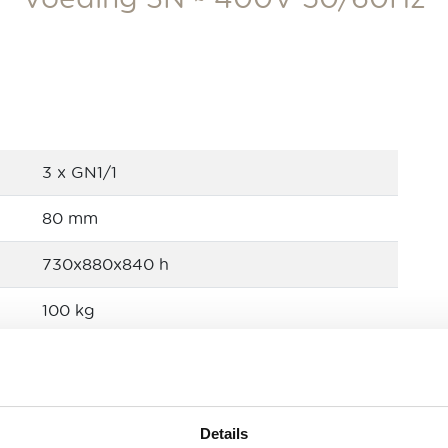
3 x GN1/1
80 mm
730x880x840 h
100 kg
15500W
AC 3N ~ 400V 50/60Hz
Producten
Details
DOWNLOADEN