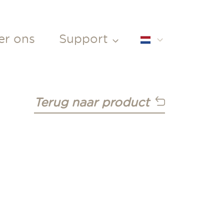
er ons
Support
Service verzoek
English
Contact
Français
Terug naar product
Nederlands
Boek een culinair
adviseur