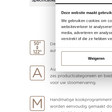
Deze website maakt gebruik
We gebruiken cookies om cont
websiteverkeer te analyseren
media, adverteren en analys
verstrekt of die ze hebben v
De temperatuur is instelbaar v
automatisch de druk aanpast van
Weigeren
Automatische kookprogramma's 
zes productcategorieën en bied
voor uw stoomervaring.
Handmatige kookprogrammeri
worden eenvoudig gemaakt door