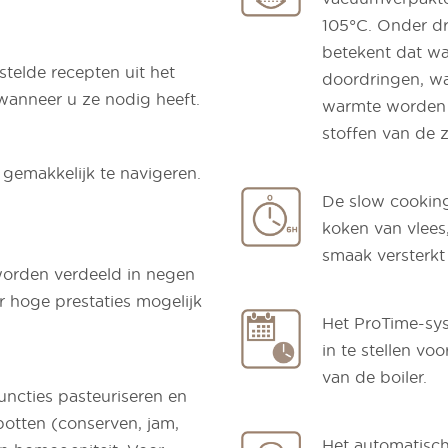
105°C. Onder dr
betekent dat wa
stelde recepten uit het
doordringen, wa
wanneer u ze nodig heeft.
warmte worden v
stoffen van de 
gemakkelijk te navigeren.
De slow cooking
koken van vlees
smaak versterkt 
orden verdeeld in negen
r hoge prestaties mogelijk
Het ProTime-sys
in te stellen v
van de boiler.
functies pasteuriseren en
 potten (conserven, jam,
Het automatisch