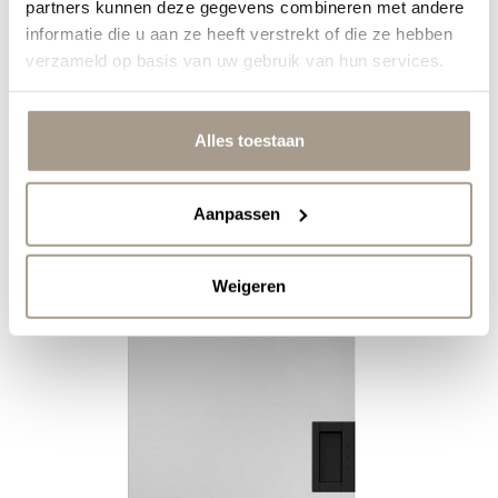
partners kunnen deze gegevens combineren met andere
Alimentation
AC 220-240V
informatie die u aan ze heeft verstrekt of die ze hebben
électrique
50/60Hz
Assistance
verzameld op basis van uw gebruik van hun services.
Fiche technique
TÉLÉCHARGER
Alles toestaan
Aanpassen
Weigeren