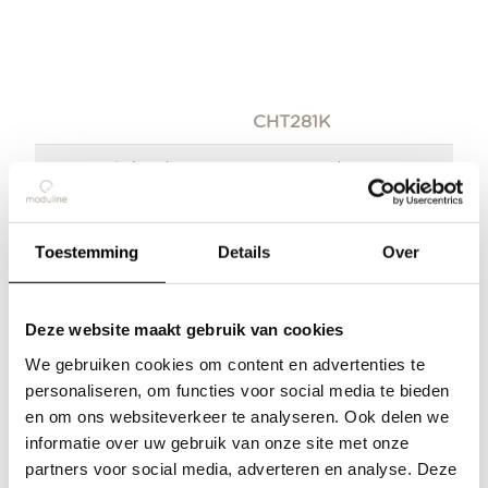
CHT281K
Capacité du plateau
8+8 GN 1/1
Capacité du produit
40 kg
Toestemming
Details
Over
Pas des glissières de
75 mm
plateau
Produits
Deze website maakt gebruik van cookies
Dimensions en mm
550x725x1780 h
We gebruiken cookies om content en advertenties te
Thèmes
personaliseren, om functies voor social media te bieden
Poids
88 kg
en om ons websiteverkeer te analyseren. Ook delen we
Démonstration
informatie over uw gebruik van onze site met onze
Puissance électrique
2000 W
partners voor social media, adverteren en analyse. Deze
À propos de nous