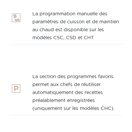
La programmation manuelle des
paramètres de cuisson et de maintien
au chaud est disponible sur les
modèles CSC, CSD et CHT.
La section des programmes favoris
permet aux chefs de réutiliser
automatiquement des recettes
préalablement enregistrées
Clause de
Politique de
Conditions
Cooki
(uniquement sur les modèles CHC).
non-
confidentialité
générales
esponsabilité