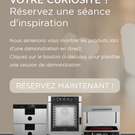
Réservez une séance
d'inspiration
Nous aimerions vous montrer les produits lors
d'une démonstration en direct.
Cliquez sur le bouton ci-dessous pour planifier
une session de démonstration.
RÉSERVEZ MAINTENANT !