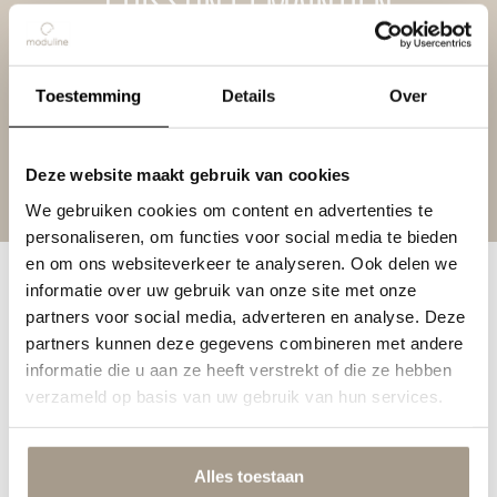
CUISSON ET MAINTIEN
Voir le produit
Toestemming
Details
Over
Produits
Deze website maakt gebruik van cookies
We gebruiken cookies om content en advertenties te
NOS PRODUITS
Thèmes
personaliseren, om functies voor social media te bieden
en om ons websiteverkeer te analyseren. Ook delen we
Démonstration
informatie over uw gebruik van onze site met onze
partners voor social media, adverteren en analyse. Deze
À propos de nous
partners kunnen deze gegevens combineren met andere
informatie die u aan ze heeft verstrekt of die ze hebben
Assistance
verzameld op basis van uw gebruik van hun services.
Alles toestaan