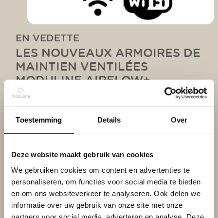
EN VEDETTE
LES NOUVEAUX ARMOIRES DE
MAINTIEN VENTILÉES
MODULINE AIRFLOW+
Avec la nouvelle application Android ou
WebApp, vous avez accès à des fonctionnalités
Toestemming
Details
Over
WiFi, vous permettant de configurer à distance,
de surveiller les armoires et de télécharger vos
données HACCP. Les armoires en acier
Produits
Deze website maakt gebruik van cookies
inoxydable sont dotées de plexiglas brillant à
We gebruiken cookies om content en advertenties te
Thèmes
l'extérieur, où vous pouvez placer une image
personaliseren, om functies voor social media te bieden
personnelle ou un logo selon vos souhaits. Le
en om ons websiteverkeer te analyseren. Ook delen we
Démonstration
transport interne de l'air assure une température
informatie over uw gebruik van onze site met onze
uniforme dans la chambre, tandis que le système
partners voor social media, adverteren en analyse. Deze