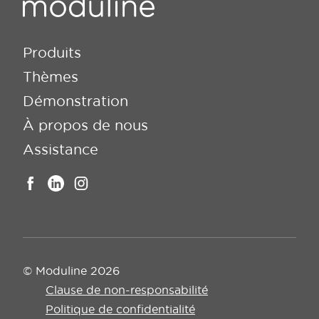
Produits
Thèmes
Démonstration
À propos de nous
Assistance
© Moduline 2026
Clause de
Politique de
Conditions
Cooki
Clause de non-responsabilité
non-
confidentialité
générales
Politique de confidentialité
esponsabilité