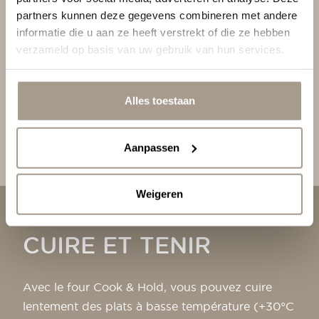
À propos de nous
de tiroirs chauffants avec réservoir d'eau ajoute
partners kunnen deze gegevens combineren met andere
informatie die u aan ze heeft verstrekt of die ze hebben
de l'humidité pendant le processus de maintien.
Assistance
verzameld op basis van uw gebruik van hun services.
Avec deux grilles de porte, vous pouvez
facilement contrôler le niveau d'humidité. De
plus, grâce aux poignées longues et aux pare-
Alles toestaan
chocs tout autour, les armoires sont faciles à
déplacer.
Aanpassen
Weigeren
CUIRE ET TENIR
Avec le four Cook & Hold, vous pouvez cuire
lentement des plats à basse température (+30°C